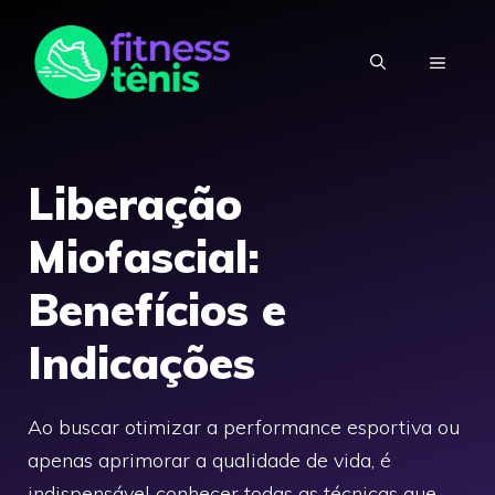
Skip
to
MENU
content
Liberação
Miofascial:
Benefícios e
Indicações
Ao buscar otimizar a performance esportiva ou
apenas aprimorar a qualidade de vida, é
indispensável conhecer todas as técnicas que