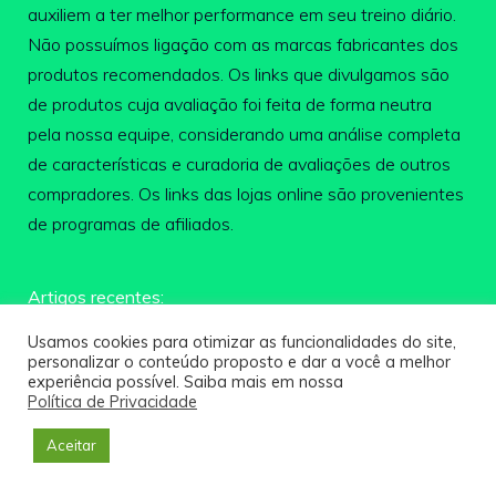
auxiliem a ter melhor performance em seu treino diário.
Não possuímos ligação com as marcas fabricantes dos
produtos recomendados. Os links que divulgamos são
de produtos cuja avaliação foi feita de forma neutra
pela nossa equipe, considerando uma análise completa
de características e curadoria de avaliações de outros
compradores. Os links das lojas online são provenientes
de programas de afiliados.
Artigos recentes:
Usamos cookies para otimizar as funcionalidades do site,
Top 5: Melhores tênis para começar a correr
personalizar o conteúdo proposto e dar a você a melhor
experiência possível. Saiba mais em nossa
em 2025
Política de Privacidade
Quais os benefícios do ciclismo?
Aceitar
Melhores Tênis para Trilha em 2025