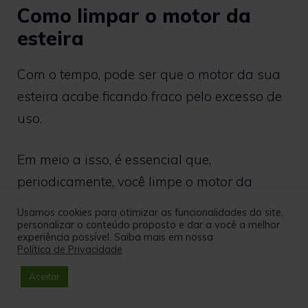
Como limpar o motor da
esteira
Com o tempo, pode ser que o motor da sua
esteira acabe ficando fraco pelo excesso de
uso.
Em meio a isso, é essencial que,
periodicamente, você limpe o motor da
esteira.
Usamos cookies para otimizar as funcionalidades do site,
personalizar o conteúdo proposto e dar a você a melhor
experiência possível. Saiba mais em nossa
Contudo, por se tratar de uma parte
Política de Privacidade
delicada, o que mais sugerimos é que você
Aceitar
contrate um profissional para conseguir