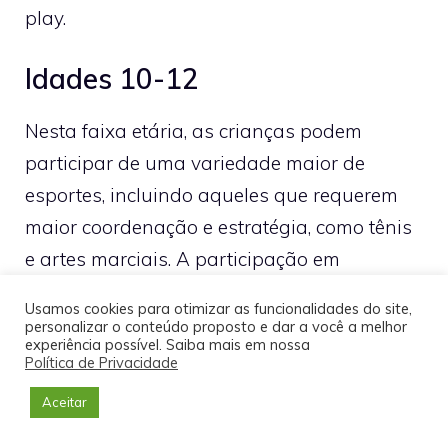
play.
Idades 10-12
Nesta faixa etária, as crianças podem
participar de uma variedade maior de
esportes, incluindo aqueles que requerem
maior coordenação e estratégia, como tênis
e artes marciais. A participação em
diferentes tipos de esportes para crianças
Usamos cookies para otimizar as funcionalidades do site,
nesta fase pode ajudar as crianças a
personalizar o conteúdo proposto e dar a você a melhor
experiência possível. Saiba mais em nossa
descobrir seus interesses e talentos.
Política de Privacidade
Aceitar